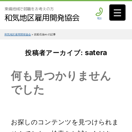
東備地域で就職をお考えの方
和気地区雇用開発協会
電話
和気地区雇用開発協会
>
吉延石油㈱ の記事
satera
投稿者アーカイブ:
何も見つかりません
でした
お探しのコンテンツを見つけられま