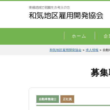
東備地域で就職をお考えの方
和気地区雇用開発協会
ホーム
企
和気地区雇用開発協会
>
求人情報
>
自動
募集
自動車整備士
正社員