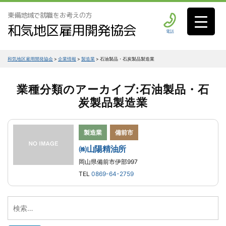
東備地域で就職をお考えの方
和気地区雇用開発協会
電話
和気地区雇用開発協会
>
企業情報
>
製造業
>
石油製品・石炭製品製造業
業種分類のアーカイブ:石油製品・石
炭製品製造業
製造業
備前市
㈱山陽精油所
岡山県備前市伊部997
TEL
0869-64-2759
検
索: