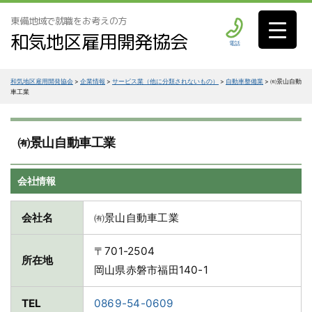
東備地域で就職をお考えの方
和気地区雇用開発協会
電話
和気地区雇用開発協会
>
企業情報
>
サービス業（他に分類されないもの）
>
自動車整備業
>
㈲景山自動
車工業
㈲景山自動車工業
会社情報
会社名
㈲景山自動車工業
〒701-2504
所在地
岡山県赤磐市福田140-1
TEL
0869-54-0609