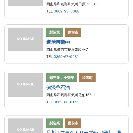
岡山県和気郡和気町田原下110-1
TEL
0869-93-0388
製造業
備前市
進清興業㈲
岡山県備前市穂浪3904-7
TEL
0869-67-0231
卸売業，小売業
和気町
㈱渋谷石油
岡山県和気郡和気町佐伯165-1
TEL
0869-88-0176
製造業
備前市
品川リフラクトリーズ㈱ 岡山工場