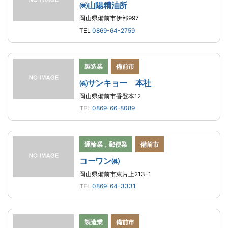
㈱山陽精油所
岡山県備前市伊部997
TEL
0869-64-2759
製造業
備前市
㈱サンキョー 本社
岡山県備前市香登本12
TEL
0869-66-8089
運輸業，郵便業
備前市
コーワン㈱
岡山県備前市東片上213-1
TEL
0869-64-3331
製造業
備前市