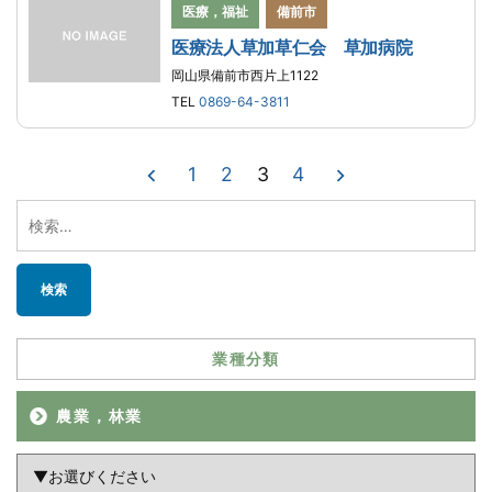
医療，福祉
備前市
医療法人草加草仁会 草加病院
岡山県備前市西片上1122
TEL
0869-64-3811
投
1
2
3
4
稿
検
索:
ナ
ビ
ゲ
業種分類
ー
農業，林業
シ