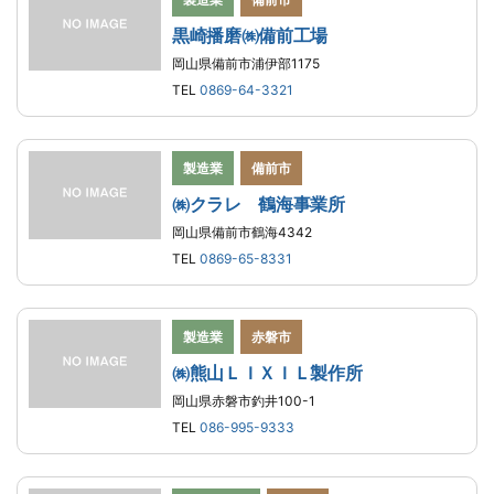
黒崎播磨㈱備前工場
岡山県備前市浦伊部1175
TEL
0869-64-3321
製造業
備前市
㈱クラレ 鶴海事業所
岡山県備前市鶴海4342
TEL
0869-65-8331
製造業
赤磐市
㈱熊山ＬＩＸＩＬ製作所
岡山県赤磐市釣井100-1
TEL
086-995-9333