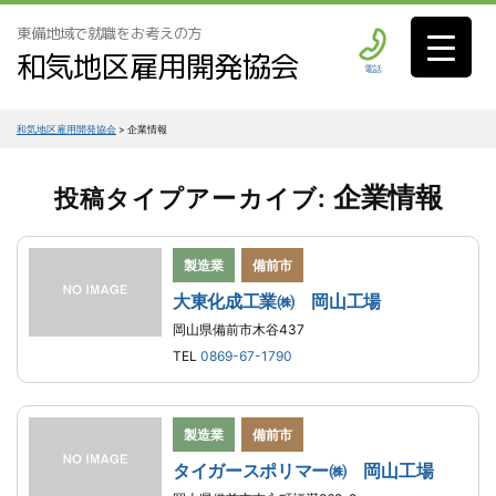
東備地域で就職をお考えの方
和気地区雇用開発協会
電話
和気地区雇用開発協会
>
企業情報
企業情報
投稿タイプアーカイブ:
製造業
備前市
大東化成工業㈱ 岡山工場
岡山県備前市木谷437
TEL
0869-67-1790
製造業
備前市
タイガースポリマー㈱ 岡山工場