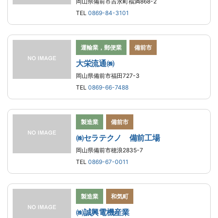
岡山県備前市吉永町福満868-2
TEL
0869-84-3101
運輸業，郵便業
備前市
大栄流通㈱
岡山県備前市福田727-3
TEL
0869-66-7488
製造業
備前市
㈱セラテクノ 備前工場
岡山県備前市穂浪2835-7
TEL
0869-67-0011
製造業
和気町
㈱誠興電機産業