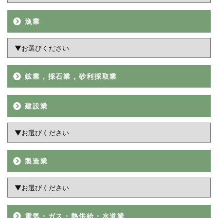
ョ
漁業
ン
鉱業，採石業，砂利採取業
建設業
製造業
電気・ガス・熱供給・水道業