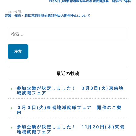
の
11月5日(金)東備地域若年者等就職面接会 開催のご案内
稿
投
稿:
前
前の投稿
ナ
の
赤磐・備前・和気 東備地域企業説明会の開催中止について
投
ビ
稿:
ゲ
検
ー
索:
シ
ョ
ン
最近の投稿
参加企業が決定しました！ 3月3日(火)東備地
域就職フェア
３月３日(火)東備地域就職フェア 開催のご案
内
参加企業が決定しました！ 11月20日(木)東備
地域就職フェア