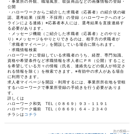
・事業所の外観、職場風景、取扱商品などの画像情報の登録・
公開
・ハローワークからご紹介した求職者（応募者）の紹介状の確
認、選考結果（採用・不採用）の登録（ハローワークへのオン
ラインによる連絡）※応募者本人には、選考結果を直接連絡す
る必要があります。
・メッセージ機能（ご紹介した求職者（応募者）とのやりと
り）※メッセージをやりとりできるのは、相手方の求職者が
「求職者マイページ」を開設している場合に限られます。
・求職情報検索
ハローワークに登録している求職者のうち、経歴、専門知識、
資格や希望条件など求職情報を求人者にＰＲ（公開）すること
を希望している方々の情報（氏名、連絡先などの個人が特定さ
れる情報を除く）を検索できます。※有効中の求人がある場合
に利用できます。
求人者マイページを開設・利用するには、事業所所在地を管轄
するハローワークで事業所登録の手続きを行う必要がありま
す。
詳しくは
ハローワーク和気 TEL（０８６９）９３－１１９１
ハローワーク備前 TEL（０８６９）６４－２３４０
チラシは
コチラ
投
次
次の投稿