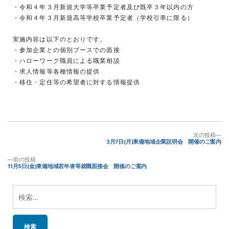
・令和４年３月新規大学等卒業予定者及び既卒３年以内の方

・令和４年３月新規高等学校卒業予定者（学校引率に限る）

実施内容は以下のとおりです。

・参加企業との個別ブースでの面接

・ハローワーク職員による職業相談

・求人情報等各種情報の提供

・移住・定住等の希望者に対する情報提供
投
次
次の投稿
の
3月7日(月)東備地域企業説明会 開催のご案内
稿
投
稿:
前
前の投稿
ナ
の
11月5日(金)東備地域若年者等就職面接会 開催のご案内
投
ビ
稿:
ゲ
検
ー
索:
シ