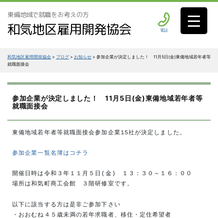
東備地域で就職をお考えの方
和気地区雇用開発協会
電話
和気地区雇用開発協会
>
ブログ
>
お知らせ
>
参加企業が決定しました！ 11月5日(金)東備地域若年者等
就職面接会
参加企業が決定しました！ 11月5日(金)東備地域若年者等
就職面接会
東備地域若年者等就職面接会参加企業15社が決定しました。

参加企業一覧名簿はコチラ
開催日時は令和３年１１月５日(金)　１３：３０～１６：００

場所は和気町商工会館　３階研修室です。
以下に該当する方は是非ご参加下さい

・おおむね４５歳未満の若年求職者、移住・定住希望者
